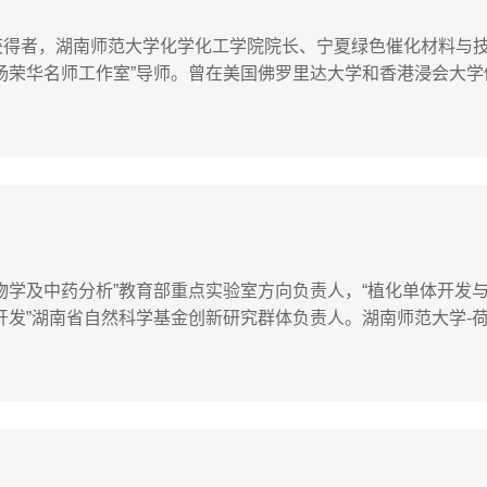
获得者，湖南师范大学化学化工学院院长、宁夏绿色催化材料与
杨荣华名师工作室”导师。曾在美国佛罗里达大学和香港浸会大学
学和科研工作。在荧光生物传感、核酸分子工程、活细胞内化学
金项目﹑国...
物学及中药分析”教育部重点实验室方向负责人，“植化单体开发与
发”湖南省自然科学基金创新研究群体负责人。湖南师范大学-荷兰W
Orléans大学客座教授；2012年荷兰Wageningen大学客座教
标...