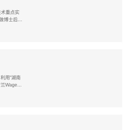
技术重点实
做博士后和
反应创建等
利用”湖南
agenin
授。2013