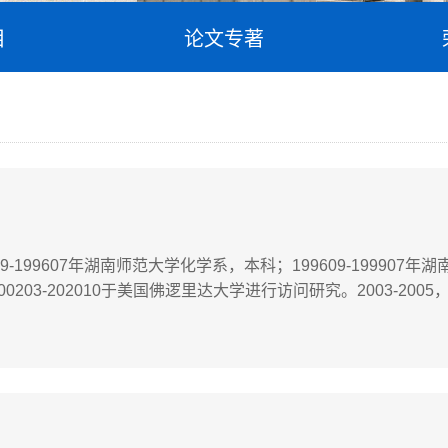
目
论文专著
199607年湖南师范大学化学系，本科；199609-199907年
00203-202010于美国佛逻里达大学进行访问研究。2003-200
2007，吉首大学，特聘教授（受教育厅指派兼任）。2006-2008
月至今，湖南师范大学，教...