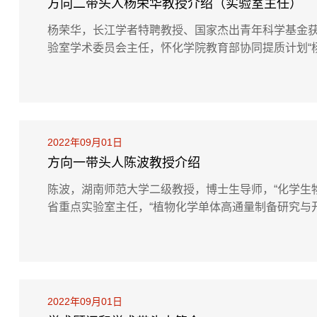
方向二带头人杨荣华教授介绍（实验室主任）
杨荣华，长江学者特聘教授、国家杰出青年科学基金
验室学术委员会主任，怀化学院教育部协同提质计划“
访问教授。从事分析化学及生物分析化学等领域的教
方面获得了一系列成果。主持承担了国家杰出青年科学基
2022年09月01日
方向一带头人陈波教授介绍
陈波，湖南师范大学二级教授，博士生导师，“化学生
省重点实验室主任，“植物化学单体高通量制备研究与开
gen大学“三明治”博士合作培养项目中方导师。2008年法国
年与美国药典委员（USP）会合作，研制的人参皂苷Rg1
2022年09月01日