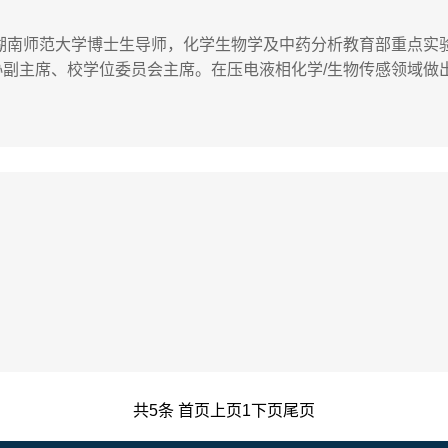
，湖南师范大学博士生导师，化学生物学及中药分析教育部重点实
副主席、校学位委员会主席。在压电液相化学/生物传感领域做
究工作。学术顾问：刘仲华教授，1965年，中国工程院院士，
工与资源利...
共5条
首页
上页
1
下页
尾页