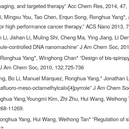
 imaging, and targeted therapy” Acc Chem Res, 2014, 47,
Li, Mingxu You, Tao Chen, Erqun Song, Ronghua Yang*, a
or high performance cancer therapy.” ACS Nano 2013, 
 Li, Jishan Li, Muling Shi, Cheng Ma, Ying Jiang, Li Den
ecule-controlled DNA nanomachine” J Am Chem Soc, 20
 Ronghua Yang*, Winghong Chan* “Design of bis-spiropyr
es” J Am Chem Soc, 2010, 132,725-736
eng, Bo Li, Manuel Marquez, Ronghua Yang,* Jonathan L.
-octafluoro-meso-octamethylcalix[4]pyrrole” J Am Chem S
onghua Yang,Youngmi Kim, Zhi Zhu, Hui Wang, Weihong T
268-11269.
 Ronghua Yang, Hui Wang, Weihong Tan* “Regulation of si
7.