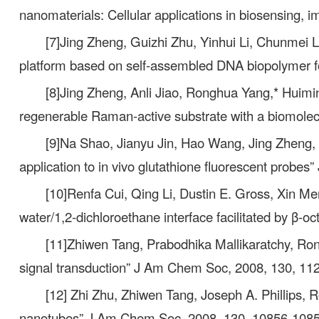
nanomaterials: Cellular applications in biosensing,
[7]Jing Zheng, Guizhi Zhu, Yinhui Li, Chunmei 
platform based on self-assembled DNA biopolymer f
[8]Jing Zheng, Anli Jiao, Ronghua Yang,* Huimin
regenerable Raman-active substrate with a biomol
[9]Na Shao, Jianyu Jin, Hao Wang, Jing Zheng,
application to in vivo glutathione fluorescent prob
[10]Renfa Cui, Qing Li, Dustin E. Gross, Xin M
water/1,2-dichloroethane interface facilitated by β
[11]Zhiwen Tang, Prabodhika Mallikaratchy, R
signal transduction” J Am Chem Soc, 2008, 130, 11
[12] Zhi Zhu, Zhiwen Tang, Joseph A. Phillips,
nanotubes” J Am Chem Soc, 2008, 130, 10856-1085