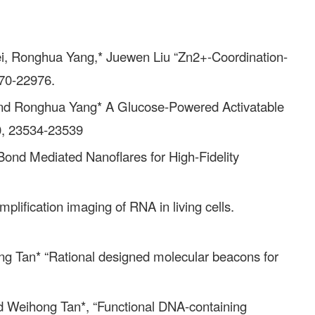
i, Ronghua Yang,* Juewen Liu “Zn2+-Coordination-
970-22976.
 and Ronghua Yang* A Glucose-Powered Activatable
0, 23534-23539
ond Mediated Nanoflares for High-Fidelity
lification imaging of RNA in living cells.
ng Tan* “Rational designed molecular beacons for
 Weihong Tan*, “Functional DNA-containing