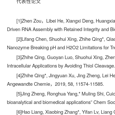
代表性论文
[1]Zhen Zou，Libei He, Xiangxi Deng, Huangxia
Driven RNA Assembly with Retained Integrity and B
[2]Lifang Chen, Shuohui Xing, Zhihe Qing*, Qi
Nanozyme Breaking pH and H2O2 Limitations for Tre
[3]Zhihe Qing, Guoyan Luo, Shuohui Xing, Zhen 
Intracellular Applications by Avoiding Thiol Cleav
[4]Zhihe Qing*, Jingyuan Xu, Jing Zheng, Lei He
Angewandte Chemie，2019, 58, 11574-11585.
[5]Jing Zheng, Ronghua Yang,* Muling Shi, Cui
bioanalytical and biomedical applications” Chem So
[6]Hao Liang, Xiaobing Zhang*, Yifan Lv, Lia