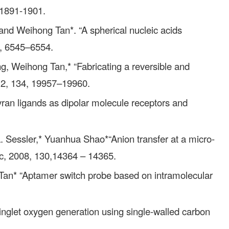
 1891-1901.
nd Weihong Tan*. “A spherical nucleic acids
7, 6545–6554.
g, Weihong Tan,* “Fabricating a reversible and
12, 134, 19957–19960.
an ligands as dipolar molecule receptors and
 Sessler,* Yuanhua Shao*“Anion transfer at a micro-
oc, 2008, 130,14364 – 14365.
an* “Aptamer switch probe based on intramolecular
nglet oxygen generation using single-walled carbon