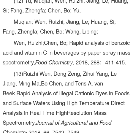
(12) Yu, Muqian; Wen, Ruizhi; Jiang, Le; Huang,
Si; Fang, Zhengfa; Chen, Bo; Yu,
Muqian; Wen, Ruizhi; Jiang, Le; Huang, Si;
Fang, Zhengfa; Chen, Bo; Wang, Liping;
Wen, Ruizhi;Chen, Bo; Rapid analysis of benzoic
acid and vitamin C in beverages by paper spray mass
spectrometry,
Food Chemistry
, 2018, 268：411-415.
(13)Ruizhi Wen, Dong Zeng, Zihui Yang, Le
Jiang, Ming Ma,Bo Chen, and Teris A. van
Beek.Rapid Analysis of Illegal Cationic Dyes in Foods
and Surface Waters Using High Temperature Direct
Analysis in Real Time HighResolution Mass
Spectrometry,
Journal of Agricultural and Food
Chemistry
,2018, 66, 7542−7549.