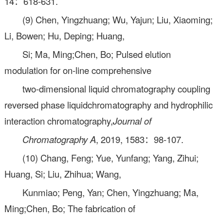
14：618-631.
(9) Chen, Yingzhuang; Wu, Yajun; Liu, Xiaoming;
Li, Bowen; Hu, Deping; Huang,
Si; Ma, Ming;Chen, Bo; Pulsed elution
modulation for on-line comprehensive
two-dimensional liquid chromatography coupling
reversed phase liquidchromatography and hydrophilic
interaction chromatography,
Journal of
Chromatography A
, 2019, 1583：98-107.
(10) Chang, Feng; Yue, Yunfang; Yang, Zihui;
Huang, Si; Liu, Zhihua; Wang,
Kunmiao; Peng, Yan; Chen, Yingzhuang; Ma,
Ming;Chen, Bo; The fabrication of