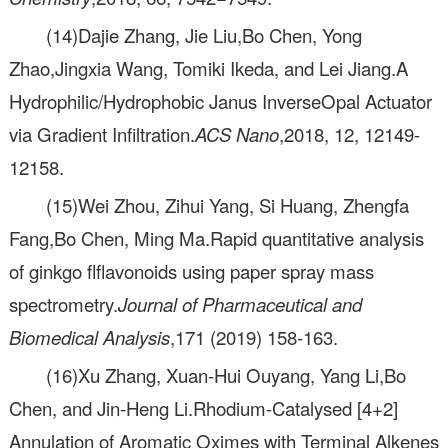
(14)Dajie Zhang, Jie Liu,Bo Chen, Yong
Zhao,Jingxia Wang, Tomiki Ikeda, and Lei Jiang.A
Hydrophilic/Hydrophobic Janus InverseOpal Actuator
via Gradient Infiltration.
ACS Nano
,2018, 12, 12149-
12158.
(15)Wei Zhou, Zihui Yang, Si Huang, Zhengfa
Fang,Bo Chen, Ming Ma.Rapid quantitative analysis
of ginkgo flflavonoids using paper spray mass
spectrometry.
Journal of Pharmaceutical and
Biomedical Analysis
,171 (2019) 158-163.
(16)Xu Zhang, Xuan-Hui Ouyang, Yang Li,Bo
Chen, and Jin-Heng Li.Rhodium-Catalysed [4+2]
Annulation of Aromatic Oximes with Terminal Alkenes