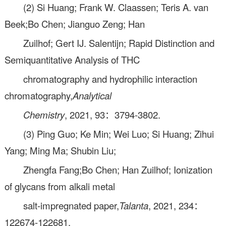
(2) Si Huang; Frank W. Claassen; Teris A. van
Beek;Bo Chen; Jianguo Zeng; Han
Zuilhof; Gert IJ. Salentijn; Rapid Distinction and
Semiquantitative Analysis of THC
chromatography and hydrophilic interaction
chromatography,
Analytical
Chemistry
, 2021, 93：3794-3802.
(3) Ping Guo; Ke Min; Wei Luo; Si Huang; Zihui
Yang; Ming Ma; Shubin Liu;
Zhengfa Fang;Bo Chen; Han Zuilhof; Ionization
of glycans from alkali metal
salt-impregnated paper,
Talanta
, 2021, 234：
122674-122681.