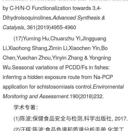
by C-H/N-O Functionalization towards 3,4-
Dihydroisoquinolines.
Advanced Synthesis &
Catalysis
, 361(2019)4955-4960
(17)Yuming Hu,Chuanzhu Yi,Jingguang
Li,Xiaohong Shang,Zimin Li,Xiaochen Yin,Bo
Chen,Yuechan Zhou,Yinyin Zhang & Yongning
Wu.Seasonal variations of PCDD/Fs in fishes:
inferring a hidden exposure route from Na-PCP
application for schistosomiasis control.
Enviromental
Monitoring and Assessment
.190(2018)232.
学术专著：
(1)陈波;保健食品安全与检测,科学出版社, 2017.
(2)汪辉;陈波;食品色谱和质谱分析手册,化学工