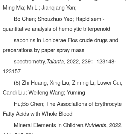
Ming Ma; Mi Li; Jianqiang Yan;
Bo Chen; Shouzhuo Yao; Rapid semi-
quantitative analysis of hemolytic triterpenoid
saponins in Lonicerae Flos crude drugs and
preparations by paper spray mass
spectrometry,
Talanta
, 2022, 239：123148-
123157.
(8) Zhi Huang; Xing Liu; Ziming Li; Luwei Cui;
Candi Liu; Weifeng Wang; Yuming
Hu;Bo Chen; The Associations of Erythrocyte
Fatty Acids with Whole Blood
Mineral Elements in Children,
Nutrients
, 2022,