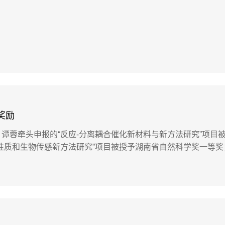
奖励
谭蓉牵头申报的“反应-分离耦合催化新材料与新方法研究”项目
性质和生物传感新方法研究”项目被授予湖南省自然科学奖一等奖
应用”和尹疆参与的“含难降解有机物的污水高效同步脱氮除磷关
..