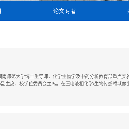
目
论文专著
，湖南师范大学博士生导师，化学生物学及中药分析教育部重点实
副主席、校学位委员会主席。在压电液相化学/生物传感领域做
究工作。学术顾问：刘仲华教授，1965年，中国工程院院士，
工与资源利...