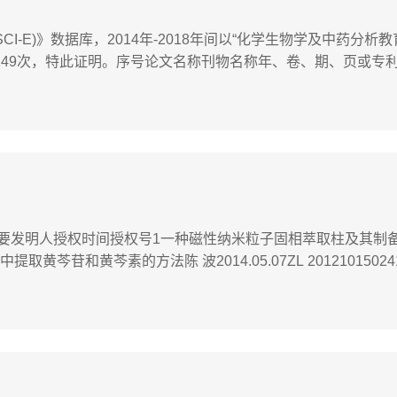
anded (SCI-E)》数据库，2014年-2018年间以“化学生物学及中药分
6149次，特此证明。序号论文名称刊物名称年、卷、期、页或专利号S
Porphyrin arrays with large electronic interactions: branch
称主 要发明人授权时间授权号1一种磁性纳米粒子固相萃取柱及其制
黄芩根中提取黄芩苷和黄芩素的方法陈 波2014.05.07ZL 2012101502
09.24ZL 201210106820.X4一种制备含二价铕离子红
式维A酸类药物的...