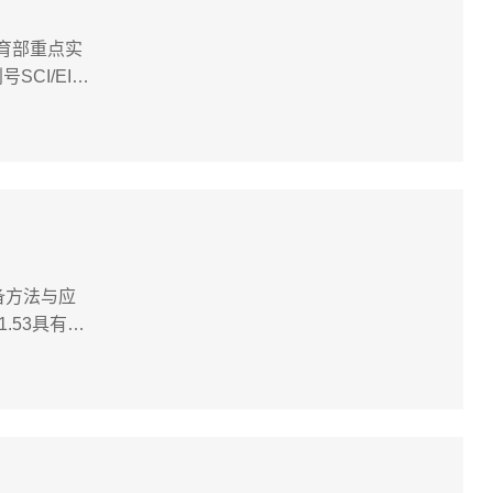
析教育部重点实
CI/EI/
ed and cycl
备方法与应
41.53具有比
色荧光粉的方