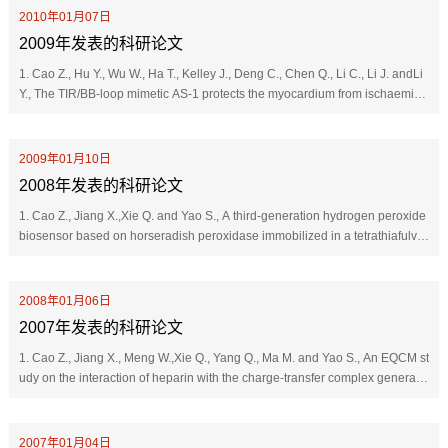
2010年01月07日
2009年发表的科研论文
1. Cao Z., Hu Y., Wu W., Ha T., Kelley J., Deng C., Chen Q., Li C., Li J. andLi
Y., The TIR/BB-loop mimetic AS-1 protects the myocardium from ischaemia/r
eperfusion injury,Cardiovascular Research, 2009...
2009年01月10日
2008年发表的科研论文
1. Cao Z., Jiang X.,Xie Q. and Yao S., A third-generation hydrogen peroxide
biosensor based on horseradish peroxidase immobilized in a tetrathiafulval
ene-tetracyanoquinodimethane/multiwalled carbon na...
2008年01月06日
2007年发表的科研论文
1. Cao Z., Jiang X., Meng W.,Xie Q., Yang Q., Ma M. and Yao S., An EQCM st
udy on the interaction of heparin with the charge-transfer complex generate
d during o-tolidine electrooxidation: A biosensing ...
2007年01月04日