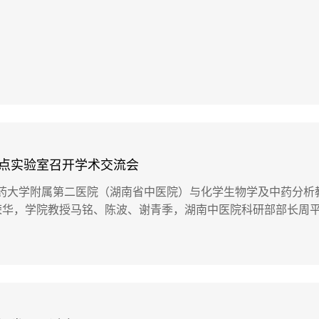
点实验室召开学术交流会
中医药大学附属第二医院（湖南省中医院）与化学生物学及中药分析
荣华，学院教授马铭、陈波、谢青季，湖南中医院科研部部长周
人、专家及学院部分教师参加会议。会议由化学生物学及中药分
来交流的...