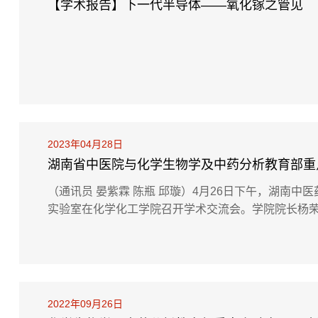
【学术报告】下一代半导体——氧化镓之管见
2023年04月28日
湖南省中医院与化学生物学及中药分析教育部重
（通讯员 晏紫霖 陈瓶 邱璇）4月26日下午，湖南
实验室在化学化工学院召开学术交流会。学院院长杨
中心主任车能雨出席会议，湖南中医院相关部门负责
点实验室副主任黄学良教授主持。会议伊始，杨荣华对前
2022年09月26日