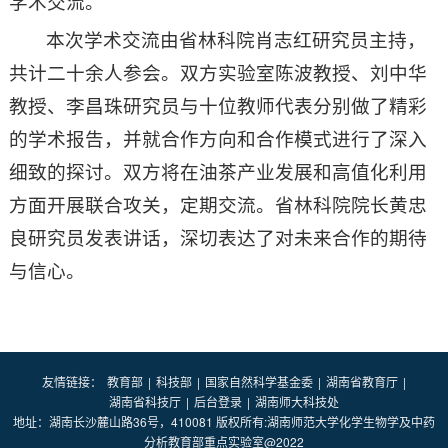
学术交流。
本次学术交流由省林科院肖志红研究员主持，
共计二十余人参会。双方实验室陈波教授、刘中华
教授、李昌珠研究员与十位教师代表分别做了精彩
的学术报告，并就合作方向和合作模式进行了深入
细致的探讨。­双方将在油茶产业发展和高值化利用
方面开展联合攻关，定期交流。省林科院院长黄忠
良研究员发表讲话，深切表达了对未来合作的期待
与信心。
友情链接：
教育部
|
科技部
|
国家自然科学基金委
|
湖南省教育厅
|
湖南省科技厅
|
后台登录
|
湖南师大科技处
地址：湖南长沙麓山路36号，410081 版权所有:湖南师范大学化学生物学及中药
分析教育部重点实验室@2022