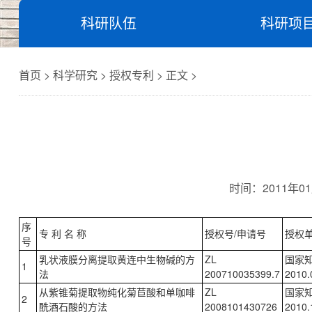
科研队伍
科研项
首页 > 科学研究 > 授权专利 > 正文 >
时间：
2011年01
序
专 利 名 称
授权号/申请号
授权
号
乳状液膜分离提取黄连中生物碱的方
ZL
国家
1
法
200710035399.7
2010.
从紫锥菊提取物纯化菊苣酸和单咖啡
ZL
国家
2
酰酒石酸的方法
2008101430726
2010.