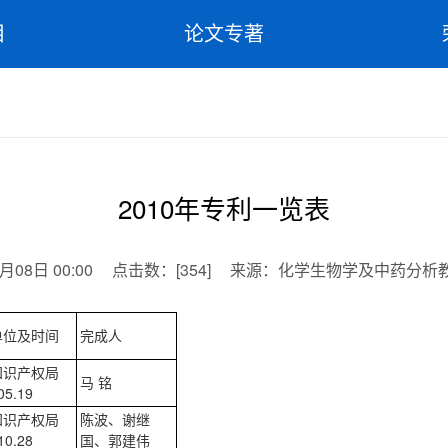
目
论文专著
2010年专利一览表
月08日 00:00
点击数：
[
354
]
来源：
化学生物学及中药分析
单位及时间
完成人
知识产权局
马 铭
05.19
知识产权局
陈波、谢继
10.28
国、郭建伟