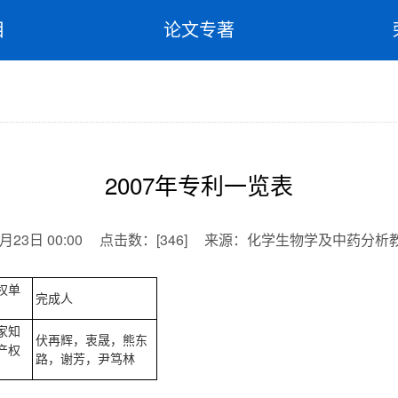
目
论文专著
2007年专利一览表
月23日 00:00
点击数：
[
346
]
来源：
化学生物学及中药分析
权单
完成人
家知
伏再辉，衷晟，熊东
产权
路，谢芳，尹笃林