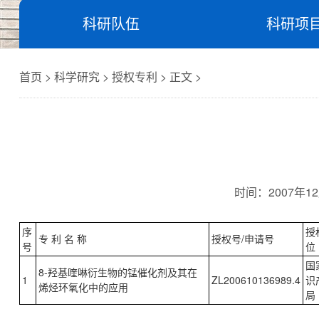
科研队伍
科研项
首页 > 科学研究 > 授权专利 > 正文 >
时间：
2007年12
序
授
专 利 名 称
授权号/申请号
号
位
国
8-羟基喹啉衍生物的锰催化剂及其在
1
ZL200610136989.4
识
烯烃环氧化中的应用
局